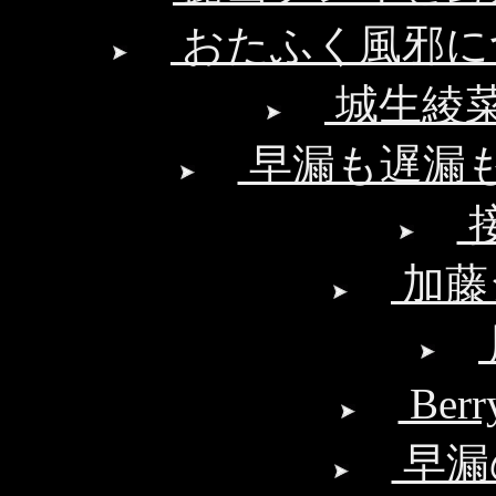
おたふく風邪に
城生綾
早漏も遅漏
加藤
Ber
早漏